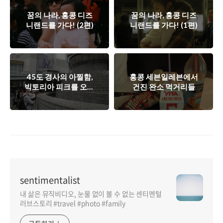
꿈의 나라, 홍콩 디즈
꿈의 나라, 홍콩 디즈
니랜드를 가다! (2편)
니랜드를 가다! (1편)
45도 경사의 아찔함,
홍콩 세븐일레븐에서
빅토리아 피크를 오르
건진 완소 먹거리들
다
sentimentalist
내 삶은 뮤직비디오, 눈물 없이 볼 수 없는 센티멘털
러브스토리 #travel #photo #family