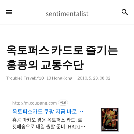
sentimentalist
검
메뉴
sentimentalist
옥토퍼스 카드로 즐기는
홍콩의 교통수단
Trouble? Travel!/'10, '13 HongKong
2010. 5. 23. 08:02
http://m.coupang.com
광고
옥토퍼스카드 쿠팡 지금 바로 확
인하세요
홍콩 마카오 겸용 옥토퍼스 카드. 로
켓배송으로 내일 출발 준비! HKD128
충전된 카드, 여행 걱정 없이! 와우회