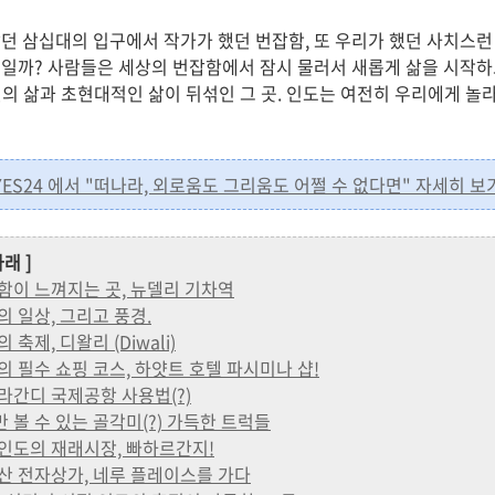
던 삼십대의 입구에서 작가가 했던 번잡함, 또 우리가 했던 사치스런
일까? 사람들은 세상의 번잡함에서 잠시 물러서 새롭게 삶을 시작하
 전의 삶과 초현대적인 삶이 뒤섞인 그 곳. 인도는 여전히 우리에게 
 YES24 에서 "떠나라, 외로움도 그리움도 어쩔 수 없다면" 자세히 보기
래 ]
 치열함이 느껴지는 곳, 뉴델리 기차역
거리의 일상, 그리고 풍경.
의 축제, 디왈리 (Diwali)
 여행의 필수 쇼핑 코스, 하얏트 호텔 파시미나 샵!
인드라간디 국제공항 사용법(?)
서만 볼 수 있는 골각미(?) 가득한 트럭들
나는 인도의 재래시장, 빠하르간지!
의 용산 전자상가, 네루 플레이스를 가다