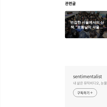
관련글
번잡한 서울에서의 산
책, "보통날의 서울 산
책" (구지선 지음)
sentimentalist
내 삶은 뮤직비디오, 눈물 없
구독하기