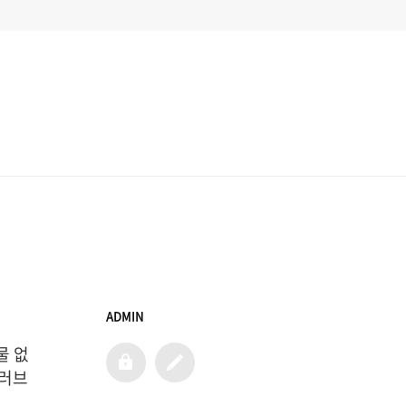
ADMIN
물 없
admin
글
쓰
 러브
기