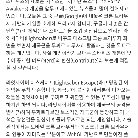
스타워즈의 새로운 시리즈인 "깨어난 포스" (The Force
Awakens) 개봉을 앞두고 재미있는 뉴스들이 많이 전해지고
있습니다. 오늘은 그 중 구글(Google)이 내놓은 크롬 브라우
저 기반의 게임을 소개해 드리고자 합니다. 구글이 내놓은 간
단한(?) 이 게임은 내 스마트폰을 소위 광선검으로 알려진 라
잇세이버(Lightsaber)로 바꾸고 데스크탑 크롬 브라우저 화
면을 보면서 제국군을 무찌르고 무사히 탈출하는 것을 목표로
하는 게임입니다. 사실 게임이라기 보다는 스타워즈 개봉에 맞
추어 공개한 너드(Nerd)의 헌신(Contribute)라 보는게 적절
할 것 같습니다!
라잇세이버 이스케이프(Lightsaber Escape)라고 명명된 이
게임은 무척 단순합니다. 제국군에 붙잡힌 여러분이 다가오는
적들을 라잇세이버로 무찌르고 귀환할 수 있는 우주선에 탑승
하기만 하면 됩니다. 라잇세이버를 이용하여 제국군의 공격을
반사(?)하여 무찌르다보면 보스격인 제국군이 등장하고 이 녀
석은 광선검을 열심히 휘둘러 무찌르면 되는 게임입니다. 기술
관점에서는 모바일 크롬 브라우저와 데스크탑 크롬 브라우저
의 연동이 재미있는 부분이고 WebGL 기반으로 만들어진 폴