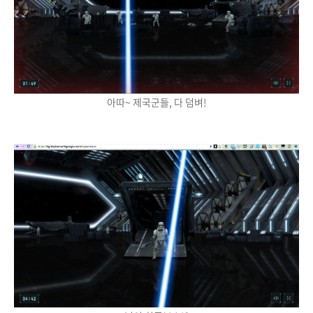
아따~ 제국군들, 다 덤벼!