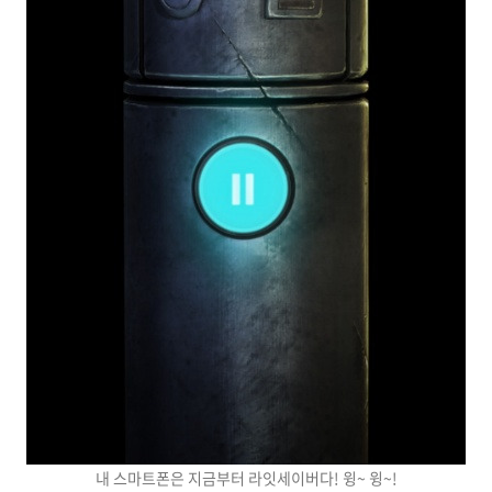
내 스마트폰은 지금부터 라잇세이버다! 윙~ 윙~!