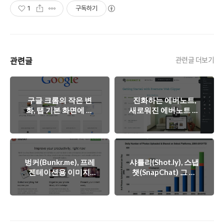
1
구독하기
관련글
관련글 더보기
구글 크롬의 작은 변
진화하는 에버노트,
화, 탭 기본 화면에 적
새로워진 에버노트 웹
용된 구글검색
클리퍼 간단히 살펴보
기!
벙커(Bunkr.me), 프레
샤틀리(Shot.ly), 스냅
젠테이션용 이미지,
챗(SnapChat) 그 이
동영상 자료를 손쉽게
상을 향한 도전
모아보자!