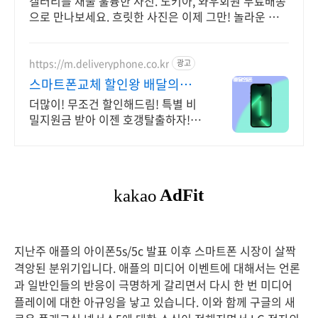
갤러리를 채울 훌륭한 사진. 노키아, 와우회원 무료배송
으로 만나보세요. 흐릿한 사진은 이제 그만! 놀라운 카
메라 성능으로 일상을 작품처럼 담아보세요.
https://m.deliveryphone.co.kr
광고
스마트폰교체 할인왕 배달의폰
박리다매! 무조건 더 할인!
더많이! 무조건 할인해드림! 특별 비
밀지원금 받아 이젠 호갱탈출하자!
Now
지난주 애플의 아이폰5s/5c 발표 이후 스마트폰 시장이 살짝
격앙된 분위기입니다. 애플의 미디어 이벤트에 대해서는 언론
과 일반인들의 반응이 극명하게 갈리면서 다시 한 번 미디어
플레이에 대한 아규잉을 낳고 있습니다. 이와 함께 구글의 새