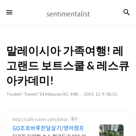
sentimentalist
검
메뉴
sentimentalist
말레이시아 가족여행! 레
고랜드 보트스쿨 & 레스큐
아카데미!
Trouble? Travel!/'14 Malaysia (KL-JHB)
2014. 12. 9. 06:52
http://cafe.naver.com/johor
광고
GO조호바루한달살기/영어캠프