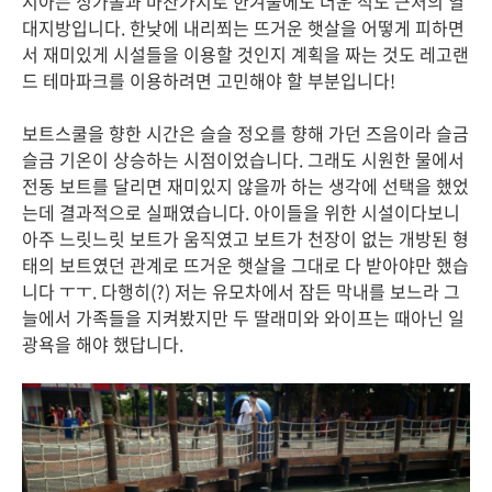
시아는 싱가폴과 마찬가지로 한겨울에도 더운 적도 근처의 열
대지방입니다. 한낮에 내리쬐는 뜨거운 햇살을 어떻게 피하면
서 재미있게 시설들을 이용할 것인지 계획을 짜는 것도 레고랜
드 테마파크를 이용하려면 고민해야 할 부분입니다!
보트스쿨을 향한 시간은 슬슬 정오를 향해 가던 즈음이라 슬금
슬금 기온이 상승하는 시점이었습니다. 그래도 시원한 물에서
전동 보트를 달리면 재미있지 않을까 하는 생각에 선택을 했었
는데 결과적으로 실패였습니다. 아이들을 위한 시설이다보니
아주 느릿느릿 보트가 움직였고 보트가 천장이 없는 개방된 형
태의 보트였던 관계로 뜨거운 햇살을 그대로 다 받아야만 했습
니다 ㅜㅜ. 다행히(?) 저는 유모차에서 잠든 막내를 보느라 그
늘에서 가족들을 지켜봤지만 두 딸래미와 와이프는 때아닌 일
광욕을 해야 했답니다.