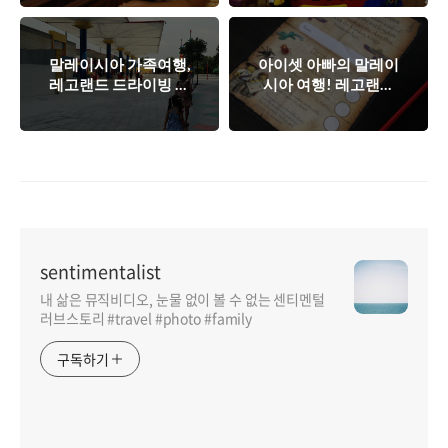
가 열린다!
(Bricks)!
말레이시아 가족여행,
아이셋 아빠의 말레이
레고랜드 드라이빙 스
시아 여행! 레고랜드
쿨에서 부릉부릉~!
호텔에는 숨겨진 즐거
움이 있다
sentimentalist
내 삶은 뮤직비디오, 눈물 없이 볼 수 없는 센티멘털
러브스토리 #travel #photo #family
구독하기