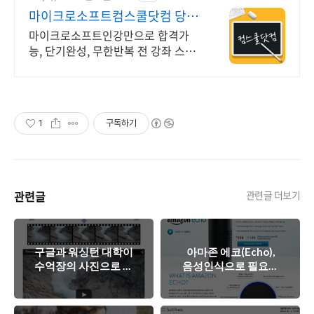
마이크로소프트컴스쿨닷컴 당일
신청&결제시 기프티콘!
마이크로소프트인강만으로 합격가
능, 단기완성, 무한반복 전 강좌 스마
트폰 학습가능
1
구독하기
관련글
관련글 더보기
구글과 워싱턴 대학이
아마존 에코(Echo),
수억장의 사진으로 만
음성인식으로 필요한
든 타임랩스
물건을 주문해보자
(Timelapse) 비디오