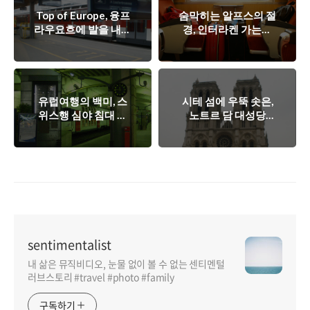
Top of Europe, 융프
숨막히는 알프스의 절
라우요흐에 발을 내딛
경, 인터라켄 가는길
다!
~!
유럽여행의 백미, 스
시테 섬에 우뚝 솟은,
위스행 심야 침대 열
노트르 담 대성당
차를 타다!
(Cathédrale Notre-
Dame)
sentimentalist
내 삶은 뮤직비디오, 눈물 없이 볼 수 없는 센티멘털
러브스토리 #travel #photo #family
구독하기