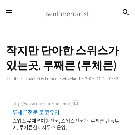
sentimentalist
검
메뉴
sentimentalist
작지만 단아한 스위스가
있는곳, 루째른 (루체른)
Trouble? Travel!/'06 France, Switzeland
2008. 10. 2. 01:52
http://www.cocoeurope.com
광고
루체른전문 코코유럽
스위스 루체른여행전문, 스위스전문가, 루체른 단독투
어, 루체른현지사무소 운영.