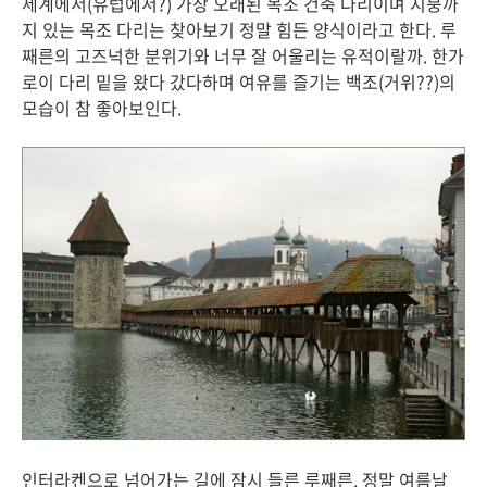
세계에서(유럽에서?) 가장 오래된 목조 건축 다리이며 지붕까
지 있는 목조 다리는 찾아보기 정말 힘든 양식이라고 한다. 루
째른의 고즈넉한 분위기와 너무 잘 어울리는 유적이랄까. 한가
로이 다리 밑을 왔다 갔다하며 여유를 즐기는 백조(거위??)의
모습이 참 좋아보인다.
인터라켄으로 넘어가는 길에 잠시 들른 루째른. 정말 여름날