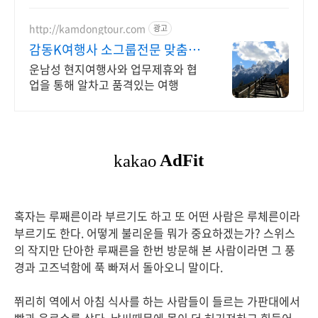
http://kamdongtour.com
광고
감동K여행사 소그룹전문 맞춤여
행 및 패키지여행
운남성 현지여행사와 업무제휴와 협
업을 통해 알차고 품격있는 여행
혹자는 루째른이라 부르기도 하고 또 어떤 사람은 루체른이라
부르기도 한다. 어떻게 불리운들 뭐가 중요하겠는가? 스위스
의 작지만 단아한 루째른을 한번 방문해 본 사람이라면 그 풍
경과 고즈넉함에 푹 빠져서 돌아오니 말이다.
쮜리히 역에서 아침 식사를 하는 사람들이 들르는 가판대에서