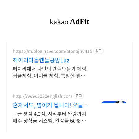
https://m.blog.naver.com/atenajh0415
광고
헤이리마을캔들공방Luz
헤이리에서 나만의 캔들만들기 체험!
커플체험, 아이들 체험, 특별한 캔들
선물공방! 헤이리마을 나만의 캔들 만
들기! 커플체험, 아이들체험, 특별한
선물!
http://www.3030english.com
광고
혼자서도, 영어가 됩니다! 오늘
24:00 환급 종료
구글 평점 4.9점, 시작부터 완강까지
매주 장학금 시스템, 완강률 60% 이
상!