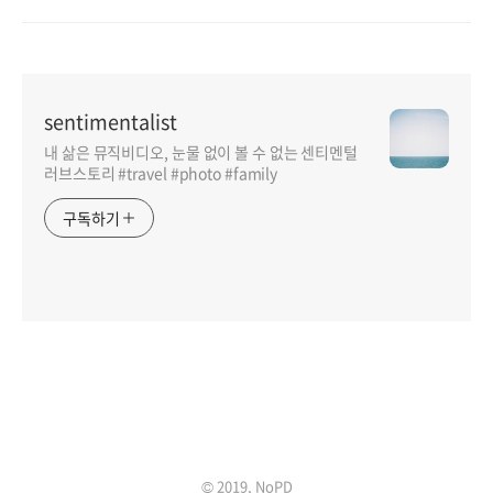
sentimentalist
내 삶은 뮤직비디오, 눈물 없이 볼 수 없는 센티멘털
러브스토리 #travel #photo #family
구독하기
인기포스트
© 2019, NoPD