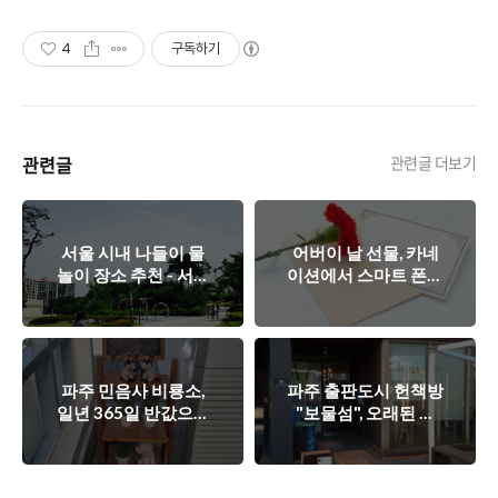
4
구독하기
관련글
관련글 더보기
서울 시내 나들이 물
어버이 날 선물, 카네
놀이 장소 추천 - 서서
이션에서 스마트 폰까
울호수공원(양천구 신
지...!
월동)
파주 민음사 비룡소,
파주 출판도시 헌책방
일년 365일 반값으로
"보물섬", 오래된 책
책을 구입해 보세요!
냄새 가득한 보물 나
라!