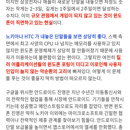
이지만 삼성전자나 애플이 새로운 단말을 내놓으면 저정도 숫
자는 작게는 2~3일, 길게는 1주일에서 2주일이면 달성하는
수치다. 이미
규모 관점에서 게임이 되지 않고 있는 것이 윈도
폰이 직면하고 있는 현실
이다.
노키아나 HTC 가 내놓은 단말들을 보면 상당히 좋다
. 스펙 측
면에서 최고 사양의 CPU 나 넘치는 메모리를 사용하고 있지
않지만 윈도폰 운영체제가 상당히 잘 만들어졌기 때문에 사용
자가 이용하는데 불편함이 없는 편이다. 그렇지만 여전히
킬
러 어플리케이션들의 윈도폰 포팅이 더디고 이로인해 사용자
인입이 늘지 않는 악순환의 고리
에 빠져있다. 어떻게 이 문제
를 푸는 것이 좋을지 딱히 방법이 떠오르지 않는다.
구글을 위시한 안드로이드 진영은 지난 수년간 이동통신사와
의 전략적인 협업을 통해 시장에 안드로이드 기기들을 안착시
키는데 성공했고 메인스트림으로도 자리를 잡았다. 반면 윈도
폰 진영은 딱히 노키아 이외에는 마이크로소프트와 긴밀한 협
력이나 전략적인 제휴 관계를 찾아보기 힘들다. 안드로이드는
단말 보급율을 높이면서 앱스토어에서의 열세를 만회했다. 총