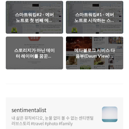
스마트워킹#2 - 에버
스마트워킹#1 - 에버
노트로 첫 번째 메모
노트로 시작하는 스마
를 남겨보자!
트워크!
스토리지가 아닌 데이
메타블로그 서비스 다
터 레이어를 꿈꾼다,
음뷰(Daum View)의
DropBox 개발자데이
변신은 유죄?
"DBX"
sentimentalist
내 삶은 뮤직비디오, 눈물 없이 볼 수 없는 센티멘털
러브스토리 #travel #photo #family