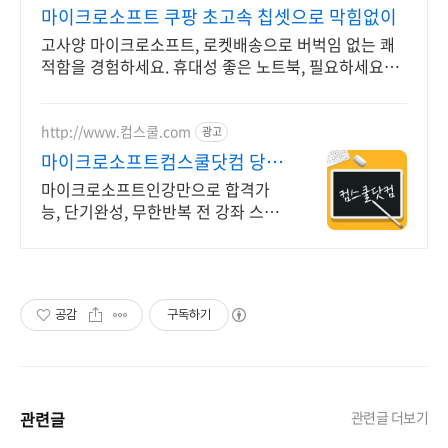
마이크로소프트 쿠팡 초고속 칩셋으로 막힘없이
고사양 마이크로소프트, 로켓배송으로 버벅임 없는 쾌
적함을 경험하세요. 휴대성 좋은 노트북, 필요하세요?
배터리 걱정 없이 쿠팡에서 구매하세요.
http://www.컴스쿨.com
광고
마이크로소프트컴스쿨닷컴 당일
신청&결제시 기프티콘!
마이크로소프트인강만으로 합격가
능, 단기완성, 무한반복 전 강좌 스마
트폰 학습가능
공감
구독하기
관련글
관련글 더보기